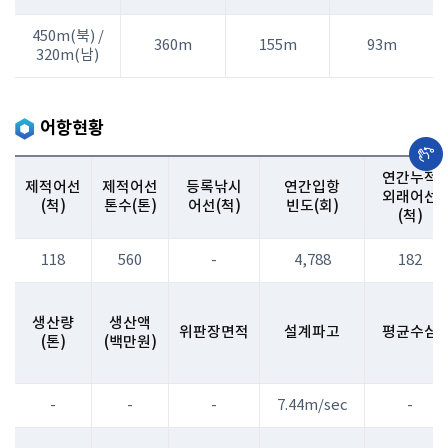
450m(북) /
360m
155m
93m
320m(남)
어항현황
연간누적
제적어선
제적어선
등록낚시
연간입항
외래어선
(척)
톤수(톤)
어선(척)
빈도(회)
(척)
118
560
-
4,788
182
생산량
생산액
위판장면적
설계파고
평균수심
(톤)
(백만원)
-
-
-
7.44m/sec
-