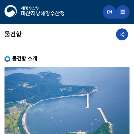
EN
공유하기
물건항
물건항 소개