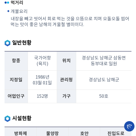
먹거리
개불요리
내장을 빼고 씻어서 회로 먹는 것을 으뜸으로 치며 오돌오돌 씹어
먹는 맛이 좋은 남해의 겨울철 별미이다.
일반현황
국가어항
경상남도 남해군 삼동면
항종
위치
(육지)
동부대로 일원
1986년
지정일
관리청
경상남도 남해군
03월 01일
어업인구
152명
가구
50호
시설현황
방파제
물양장
호안
진입도로