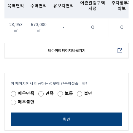
어촌관광구역
주차장부지
육역면적
수역면적
유보지면적
지정
확보
28,953
670,000
-
O
O
㎡
㎡
바다여행 페이지 바로가기
이 페이지에서 제공하는 정보에 만족하셨습니까?
매우만족
만족
보통
불만
매우불만
확인