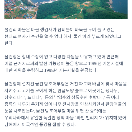
물건리 마을은 마을 생김새가 선비들이 바둑을 두며 놀고 있는
형태로 여자가 수건을 쓸 수 없다 해서 ‘물건’이라 부르게 되었다고
한다.
물건항은 항내 수장이 없고 다양한 자원을 보유하고 있어 연근해
어업 근거지로써의 발전 가능성이 높은 항으로 1986년 기본시설에
대한 계획을 수립하고 1998년 기본시설을 완공했다.
물건항에 설치된 물건 방조어부림은 거친 파도와 바람에 맞서 마을을
지켜주고 고기를 모이게 하는 반달모양 숲으로 이곳에는 팽나무,
상수리나무, 느티나무 등의 낙엽수와 상록수인 후박나무 등 여러
종류의 나무가 우거져 있어 나무 전시장을 연상시키면서 관광객들의
눈을 사로잡는다. 물건 방조어부림 마을 뒤편 산 중턱에는
우리나라에서 유일한 독일인 정착 마을 ‘ 와인 빌리지 ’가 위치해 있어
남해에서 이국적인 풍경을 접할 수 있다.