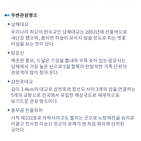
주변관광명소
남해대교
우리나라 최고의 현수교인 남해대교는 2003년에 선홍색으로
새단장 했으며, 봄이면 하늘이 보이지 않을 정도로 피는 벗꽃
터널을 보는 멋이 있다.
망운산
깨끗한 풍모, 드넓은 기상을 뽐내며 우뚝 솟아 있는 망운사는
남해에서 가장 높은 산으로 5월 철쭉이 만발하면 가족 단위의
관광객이 많이 찾아 온다.
삼천포대교
길이 3.4km의 대교로 삼천포와 창선도 사이 3개의 섬을 연결하는
5개의 교량으로 전국에서 유일한 해상국도로 세계적으로
보기드문 관광 명소이다.
충무공 전몰유허
사적 제232호로 이락사라고도 불리는 곳으로 노량해전을 승리로
이끌고 전사한 이순신 장군의 유해가 맨 처음 육지에 안치된
곳이다.