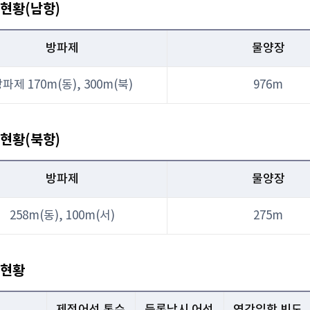
현황(남항)
방파제
물양장
파제 170m(동), 300m(북)
976m
현황(북항)
방파제
물양장
258m(동), 100m(서)
275m
현황
제적어선 톤수
등록낚시 어선
연간입항 빈도