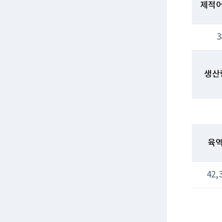
제적어
3
생산
육
42,