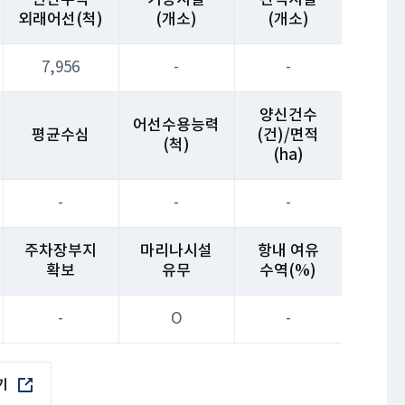
외래어선(척)
(개소)
(개소)
7,956
-
-
양신건수
어선수용능력
평균수심
(건)/면적
(척)
(ha)
-
-
-
주차장부지
마리나시설
항내 여유
확보
유무
수역(%)
-
O
-
기