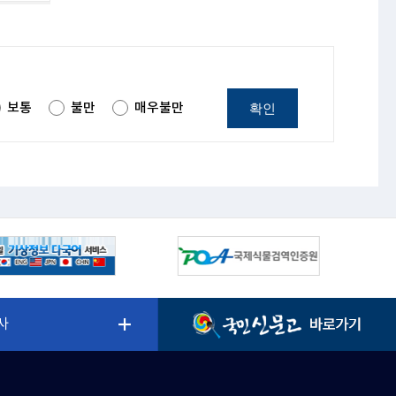
확인
보통
불만
매우불만
사