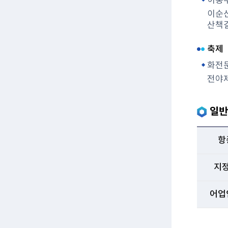
이충무
이순신
산책길
축제
화전
전야제
일반
항
지
어업