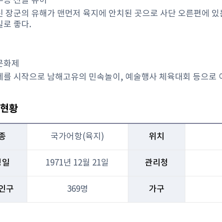
공 전몰 유허
 장군의 유해가 맨먼저 육지에 안치된 곳으로 사단 오른편에 있
로 좋다.
문화제
를 시작으로 남해고유의 민속놀이, 예술행사 체육대회 등으로 
현황
종
국가어항(육지)
위치
정일
1971년 12월 21일
관리청
인구
369명
가구