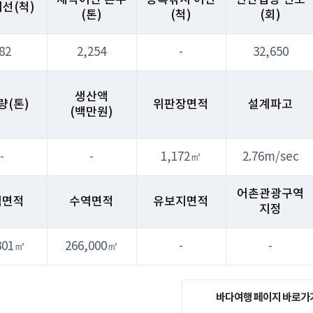
선(척)
(톤)
(척)
(회)
82
2,254
-
32,650
생산액
량(톤)
위판장면적
설계파고
(백만원)
-
-
1,172㎡
2.76m/sec
어촌관광구역
역면적
수역면적
유보지면적
지정
301㎡
266,000㎡
-
-
바다여행 페이지 바로가