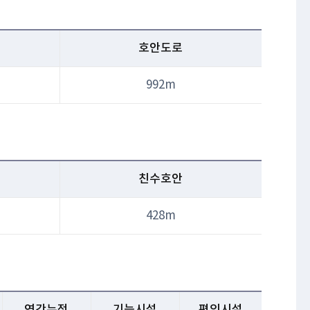
호안도로
992m
친수호안
428m
연간누적
기능시설
편익시설