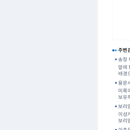
주변
송정
앞에 
배경으
용문사
미륵이
보유하
보리
이성계
보리암