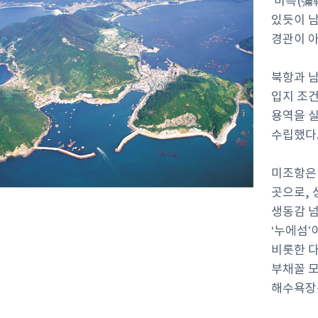
‘미륵(彌
있듯이 
경관이 
북항과 
입지 조건
용역을 실
수립했다
미조항은
곳으로,
생동감 넘
‘누에섬’
비롯한 
부채꼴 
해수욕장