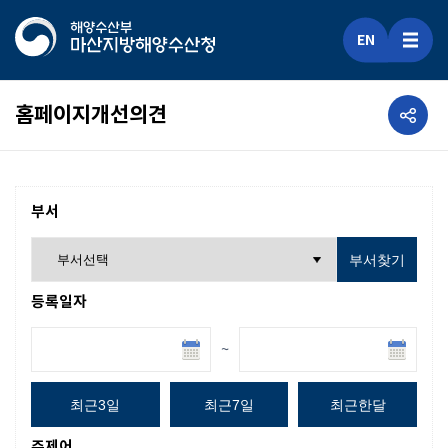
EN
공유하기
홈페이지개선의견
부서
부서찾기
등록일자
~
최근3일
최근7일
최근한달
주제어