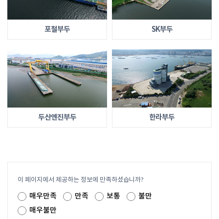
포철부두
SK부두
두산엔진부두
한라부두
이 페이지에서 제공하는 정보에 만족하셨습니까?
매우만족
만족
보통
불만
매우불만