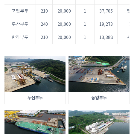
포철부두
210
20,000
1
37,705
철
두산부두
240
20,000
1
19,273
기
한라부두
210
20,000
1
13,388
시
두산부두
동양부두