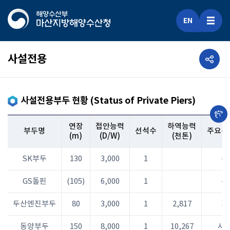
EN
공유하기
사설전용
사설전용부두 현황 (Status of Private Piers)
연장
접안능력
하역능력
부두명
선석수
주요취
(m)
(D/W)
(천톤)
SK부두
130
3,000
1
유
GS돌핀
(105)
6,000
1
유
두산엔진부두
80
3,000
1
2,817
기
동양부두
150
8,000
1
10,267
시