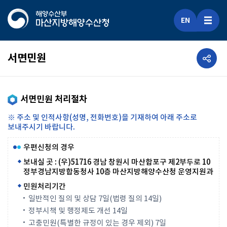
EN
공유하기
서면민원
서면민원 처리절차
※ 주소 및 인적사항(성명, 전화번호)을 기재하여 아래 주소로
보내주시기 바랍니다.
우편신청의 경우
보내실 곳 : (우)51716 경남 창원시 마산합포구 제2부두로 10
정부경남지방합동청사 10층 마산지방해양수산청 운영지원과
민원처리기간
일반적인 질의 및 상담 7일(법령 질의 14일)
정부시책 및 행정제도 개선 14일
고충민원(특별한 규정이 있는 경우 제외) 7일